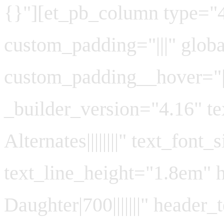
{}"][et_pb_column type="4
custom_padding="|||" glob
custom_padding__hover="||
_builder_version="4.16" t
Alternates||||||||" text_font
text_line_height="1.8em" 
Daughter|700|||||||" header_