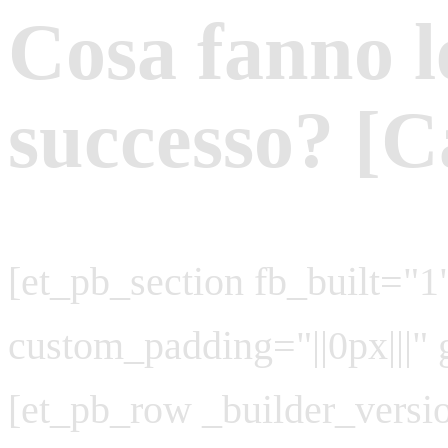
Cosa fanno l
successo? [C
[et_pb_section fb_built="1
custom_padding="||0px|||" 
[et_pb_row _builder_versi