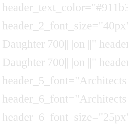
header_text_color="#911b
header_2_font_size="40px"
Daughter|700||||on|||" head
Daughter|700||||on|||" hea
header_5_font="Architects D
header_6_font="Architects D
header_6_font_size="25px" 