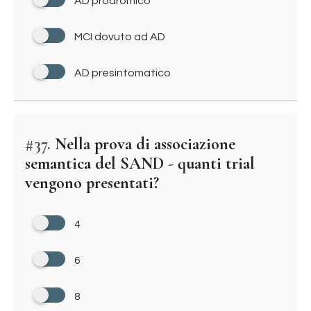
AD prodromico
MCI dovuto ad AD
AD presintomatico
#37.
Nella prova di associazione
semantica del SAND - quanti trial
vengono presentati?
4
6
8