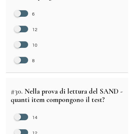
6
12
10
8
#30.
Nella prova di lettura del SAND -
quanti item compongono il test?
14
12