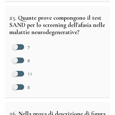
#5.
Quante prove compongono il test
SAND per lo screening dell'afasia nelle
malattie neurodegenerative?
7
9
11
5
#6.
Nella prova di descrizione di figura